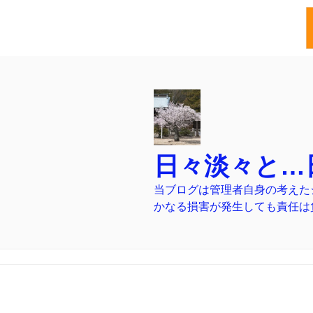
コ
ン
テ
ン
ツ
へ
日々淡々と…
ス
キ
当ブログは管理者自身の考えた
ッ
かなる損害が発生しても責任は
プ