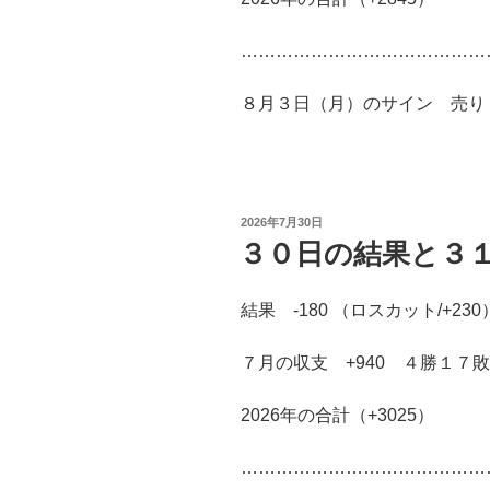
……………………………………
８月３日（月）のサイン 売り 益
投
2026年7月30日
稿
３０日の結果と３
日:
結果 -180 （ロスカット/+230
７月の収支 +940 ４勝１７敗
2026年の合計（+3025）
……………………………………