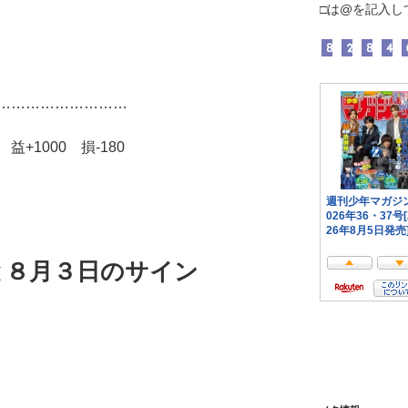
□は@を記入し
………………………
+1000 損-180
と８月３日のサイン
）