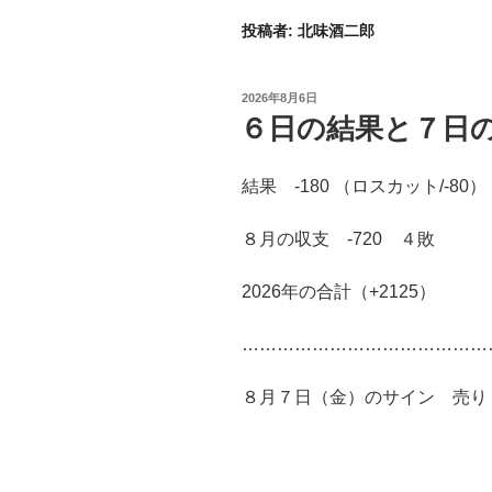
投稿者:
北味酒二郎
投
2026年8月6日
稿
６日の結果と７日
日:
結果 -180 （ロスカット/-80）
８月の収支 -720 ４敗
2026年の合計（+2125）
……………………………………
８月７日（金）のサイン 売り 益