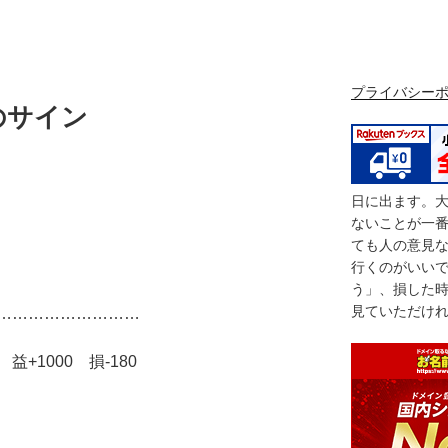
プライバシー
のサイン
日に出ます。
ないことが一
ても人の意見
行くのがいい
う」、損した
見ていただけ
………………………
+1000 損-180