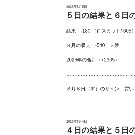
投
2026年8月5日
稿
５日の結果と６日
日:
結果 -180 （ロスカット/-605
８月の収支 -540 ３敗
2026年の合計（+2305）
……………………………………
８月６日（木）のサイン 買い 益
投
2026年8月4日
稿
４日の結果と５日
日: