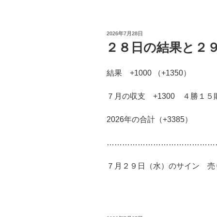
投
2026年7月28日
稿
２８日の結果と２
日:
結果 +1000 （+1350）
７月の収支 +1300 ４勝１５
2026年の合計（+3385）
……………………………………
７月２９日（水）のサイン 売り 