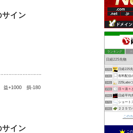
のサイン
）
日経225先物
8位
ぶつぶつ-
9位
ランキング
ポ
自由を夢
10位
日経225先物で
11位
日経225先
12位
………………………
有料配信
13位
225Lab
14位
+1000 損-180
日々淡々と
15位
日経平均
16位
ショート
17位
２２５で
18位
日経２２５
19位
この
せしょう
20位
のサイン
上場企業
21位
こ