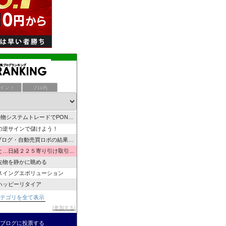
・夜間寄り引けシステムトレード研究所
-河内屋の相場独り言--ぶつぶつ
イント
ブロ画
みてリスクをとる
資産を構築し、幸せを実現するMarkのブログ
物システムトレードでPONPON！
の逆サインで儲けよう！
oブログ・自動売買ロボの結果を発信
…日経２２５寄り引け取引の記録
先物を静かに眺める
スイングエボリューション
ハッピーリタイア
先物システムトレード寄り引けブログ
カテゴリを全て表示
投資ブログ
参加する
取締役の日経225先物トレード
のブログに投票する