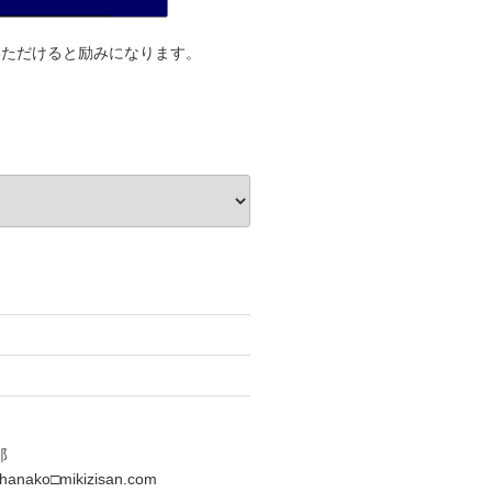
しむブログ
いただけると励みになります。
郎
nako□mikizisan.com