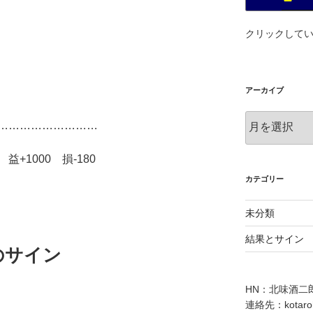
投資を楽
22位
）
クリックして
アーカイブ
ア
………………………
ー
カ
+1000 損-180
イ
ブ
カテゴリー
未分類
結果とサイン
のサイン
HN：北味酒二
）
連絡先：kotaroha