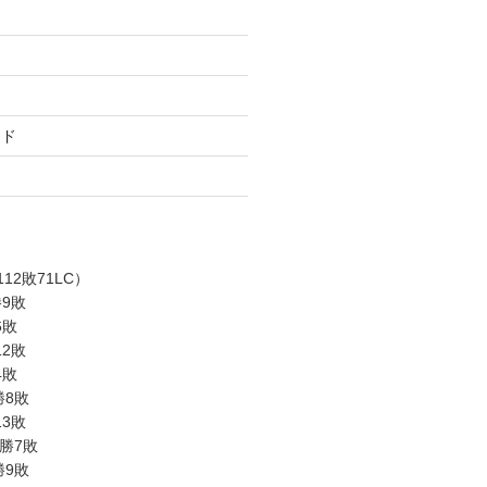
ード
勝112敗71LC）
勝9敗
6敗
12敗
4敗
勝8敗
13敗
4勝7敗
勝9敗