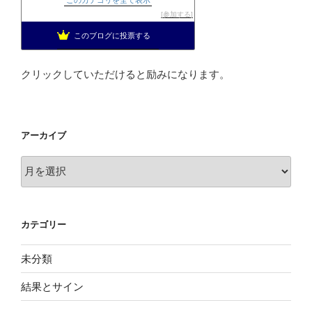
せしょう投資ブログ
20位
参加する
上場企業取締役の日経225先物トレード
21位
このブログに投票する
投資を楽しむブログ
22位
クリックしていただけると励みになります。
アーカイブ
ア
ー
カ
イ
カテゴリー
ブ
未分類
結果とサイン