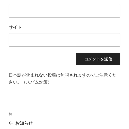
サイト
日本語が含まれない投稿は無視されますのでご注意くだ
さい。（スパム対策）
投
過
前
稿
去
お知らせ
ナ
の