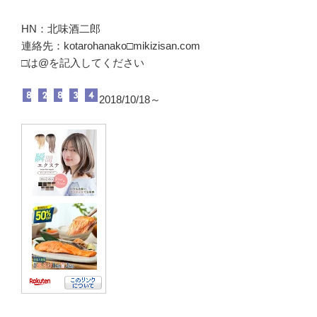
HN：北味酒二郎
連絡先：kotarohanako□mikizisan.com
□は@を記入してください
2018/10/18～