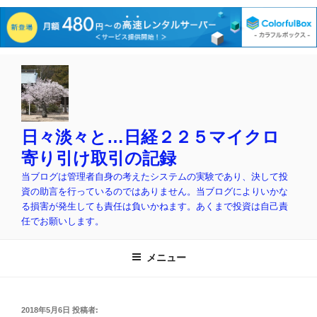
コ
ン
テ
ン
ツ
日々淡々と…日経２２５マイクロ
へ
寄り引け取引の記録
ス
当ブログは管理者自身の考えたシステムの実験であり、決して投
キ
資の助言を行っているのではありません。当ブログによりいかな
ッ
る損害が発生しても責任は負いかねます。あくまで投資は自己責
プ
任でお願いします。
メニュー
投
2018年5月6日
投稿者: