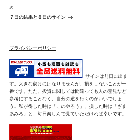
ビ
投
次
次
稿
ゲ
の
７日の結果と８日のサイン
投
ー
稿
シ
ョ
プライバシーポリシー
ン
サインは前日に出ま
す。大きな儲けにはなりませんが、損をしないことが一
番です。ただ、投資に関しては間違っても人の意見など
参考にすることなく、自分の道を行くのがいいでしょ
う。私が得した時は「このやろう」、損した時は「ざま
あみろ」と、毎日楽しんで見ていただければ幸いです。