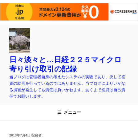
コ
ン
テ
ン
ツ
日々淡々と…日経２２５マイクロ
へ
寄り引け取引の記録
ス
当ブログは管理者自身の考えたシステムの実験であり、決して投
キ
資の助言を行っているのではありません。当ブログによりいかな
ッ
る損害が発生しても責任は負いかねます。あくまで投資は自己責
プ
任でお願いします。
メニュー
投
2018年7月4日
投稿者: