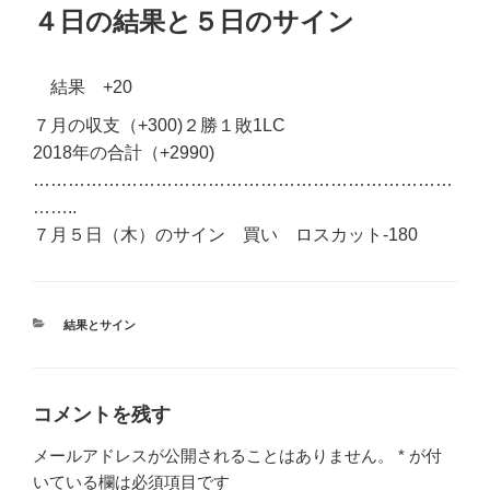
稿
４日の結果と５日のサイン
日:
結果 +20
７月の収支（+300)２勝１敗1LC
2018年の合計（+2990)
………………………………………………………………
……..
７月５
日（木）のサイン 買い
ロスカット-180
カ
結果とサイン
テ
ゴ
リ
ー
コメントを残す
メールアドレスが公開されることはありません。
*
が付
いている欄は必須項目です