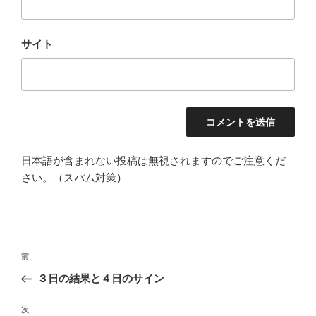
サイト
日本語が含まれない投稿は無視されますのでご注意くだ
さい。（スパム対策）
投
過
前
稿
去
３日の結果と４日のサイン
ナ
の
ビ
投
次
次