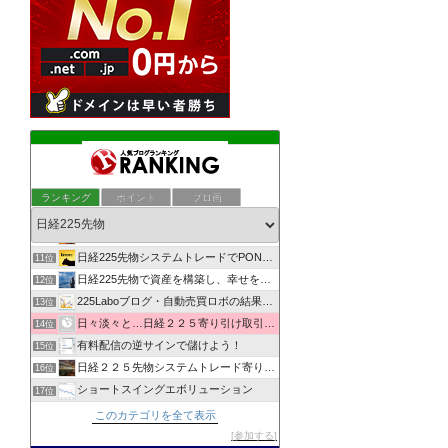
日経225先物・日中寄り引けシステムトレード研究所
7位
日経225先物・夜間寄り引けシステムトレード研究所
8位
ランキング
ポイント
ブロ画
ぶつぶつ--河内屋の相場独り言--ぶつぶつ
9位
自由を夢みてリスクをとる
10位
日経225先物システムトレードでPONPON！
11位
日経225先物で資産を構築し、幸せを実現するMarkのブログ
12位
225Laboブログ・自動売買ロボの結果を発信
13位
日々淡々と…日経２２５寄り引け取引の記録
14位
有料配信の逆サインで儲けよう！
15位
日経２２５先物システムトレード寄り引けブログ
16位
ショートスイングエボリューション
17位
日経平均先物を静かに眺める
18位
このカテゴリを全て表示
上場企業取締役の日経225先物トレード
19位
参加する