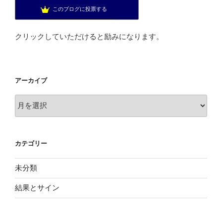
日経225 スイングポジション
20位
このブログに投票する
投資を楽しむブログ
21位
クリックしていただけると励みになります。
アーカイブ
ア
ー
カ
イ
カテゴリー
ブ
未分類
結果とサイン