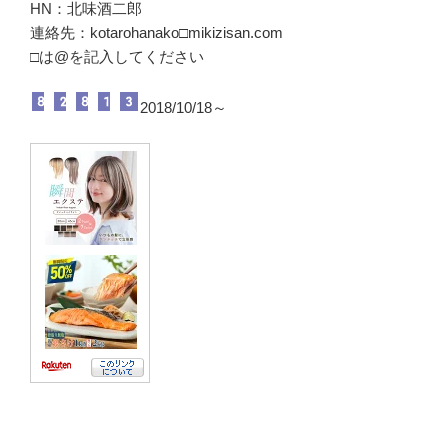
HN：北味酒二郎
連絡先：kotarohanako□mikizisan.com
□は@を記入してください
2018/10/18～