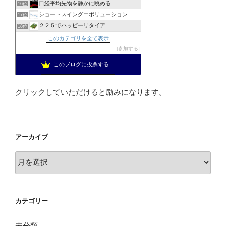
日経平均先物を静かに眺める
16位
ショートスイングエボリューション
17位
２２５でハッピーリタイア
18位
日経２２５先物システムトレード寄り引けブログ
19位
このカテゴリを全て表示
せしょう投資ブログ
20位
参加する
上場企業取締役の日経225先物トレード
21位
このブログに投票する
投資を楽しむブログ
22位
クリックしていただけると励みになります。
アーカイブ
ア
ー
カ
イ
カテゴリー
ブ
未分類