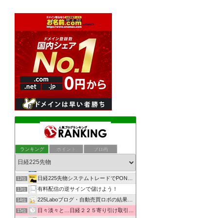
日経225先物・夜間寄り引けシステムトレード研究所
8位
ぶつぶつ--河内屋の相場独り言--ぶつぶつ
9位
ランキング
ポイント
ブロ画
自由を夢みてリスクをとる
10位
日経225先物で資産を構築し、幸せを実現するMarkのブログ
11位
日経225先物システムトレードでPONPON！
12位
有料配信の逆サインで儲けよう！
13位
225Laboブログ・自動売買ロボの結果を発信
14位
日々淡々と…日経２２５寄り引け取引の記録
15位