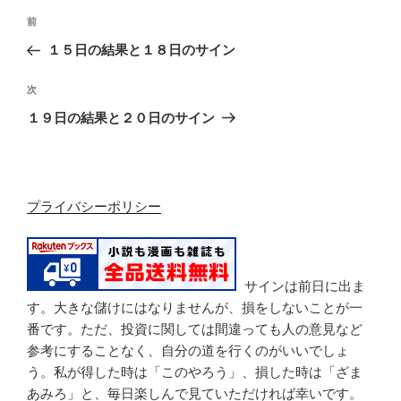
投
過
前
稿
去
１５日の結果と１８日のサイン
ナ
の
ビ
投
次
次
稿
ゲ
の
１９日の結果と２０日のサイン
投
ー
稿
シ
ョ
プライバシーポリシー
ン
サインは前日に出ま
す。大きな儲けにはなりませんが、損をしないことが一
番です。ただ、投資に関しては間違っても人の意見など
参考にすることなく、自分の道を行くのがいいでしょ
う。私が得した時は「このやろう」、損した時は「ざま
あみろ」と、毎日楽しんで見ていただければ幸いです。