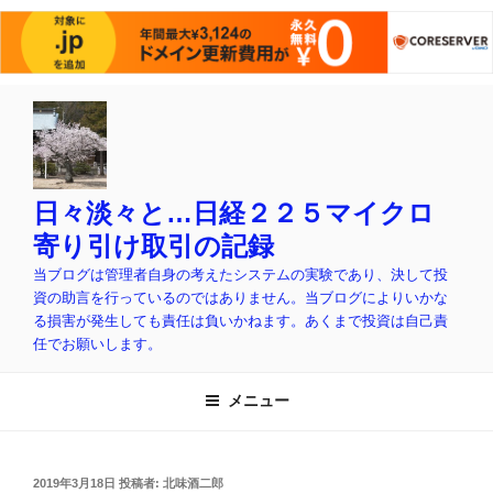
コ
ン
テ
ン
ツ
日々淡々と…日経２２５マイクロ
へ
寄り引け取引の記録
ス
当ブログは管理者自身の考えたシステムの実験であり、決して投
キ
資の助言を行っているのではありません。当ブログによりいかな
ッ
る損害が発生しても責任は負いかねます。あくまで投資は自己責
プ
任でお願いします。
メニュー
投
2019年3月18日
投稿者:
北味酒二郎