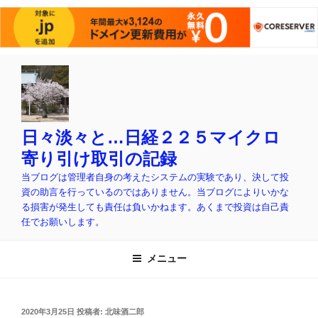
コ
ン
テ
ン
ツ
日々淡々と…日経２２５マイクロ
へ
寄り引け取引の記録
ス
当ブログは管理者自身の考えたシステムの実験であり、決して投
キ
資の助言を行っているのではありません。当ブログによりいかな
ッ
る損害が発生しても責任は負いかねます。あくまで投資は自己責
プ
任でお願いします。
メニュー
投
2020年3月25日
投稿者:
北味酒二郎