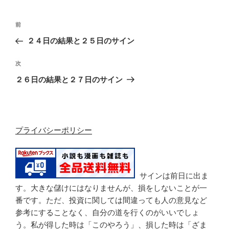
投
過
前
稿
去
２４日の結果と２５日のサイン
ナ
の
ビ
投
次
次
稿
ゲ
の
２６日の結果と２７日のサイン
投
ー
稿
シ
ョ
プライバシーポリシー
ン
サインは前日に出ま
す。大きな儲けにはなりませんが、損をしないことが一
番です。ただ、投資に関しては間違っても人の意見など
参考にすることなく、自分の道を行くのがいいでしょ
う。私が得した時は「このやろう」、損した時は「ざま