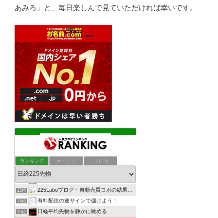
あみろ」と、毎日楽しんで見ていただければ幸いです。
日経225先物・日中寄り引けシステムトレード研究所
9位
ぶつぶつ--河内屋の相場独り言--ぶつぶつ
10位
ランキング
ポイント
ブロ画
日経225先物システムトレードでPONPON！
11位
日経225先物で資産を構築し、幸せを実現するMarkのブログ
12位
225Laboブログ・自動売買ロボの結果を発信
13位
有料配信の逆サインで儲けよう！
14位
日経平均先物を静かに眺める
15位