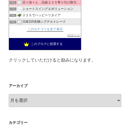
日々淡々と…日経２２５寄り引け取引の記録
16位
ショートスイングエボリューション
17位
２２５でハッピーリタイア
18位
日経225先物シグナルトレード
19位
日経２２５先物システムトレード寄り引けブログ
20位
このカテゴリを全て表示
せしょう投資ブログ
21位
参加する
上場企業取締役の日経225先物トレード
22位
このブログに投票する
投資を楽しむブログ
23位
クリックしていただけると励みになります。
アーカイブ
ア
ー
カ
イ
カテゴリー
ブ