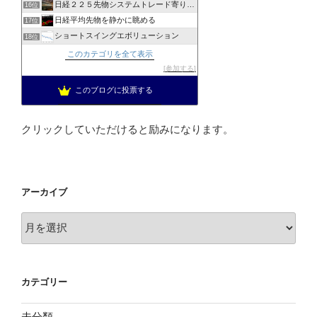
日経２２５先物システムトレード寄り引けブログ
16位
日経平均先物を静かに眺める
17位
ショートスイングエボリューション
18位
２２５でハッピーリタイア
19位
このカテゴリを全て表示
上場企業取締役の日経225先物トレード
20位
参加する
投資を楽しむブログ
21位
このブログに投票する
日経225 スイングポジション
22位
クリックしていただけると励みになります。
アーカイブ
ア
ー
カ
イ
カテゴリー
ブ
未分類