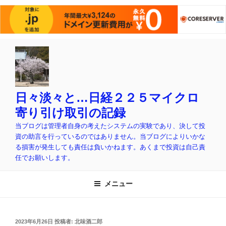
コ
ン
テ
ン
ツ
日々淡々と…日経２２５マイクロ
へ
寄り引け取引の記録
ス
当ブログは管理者自身の考えたシステムの実験であり、決して投
キ
資の助言を行っているのではありません。当ブログによりいかな
ッ
る損害が発生しても責任は負いかねます。あくまで投資は自己責
プ
任でお願いします。
メニュー
投
2023年6月26日
投稿者:
北味酒二郎