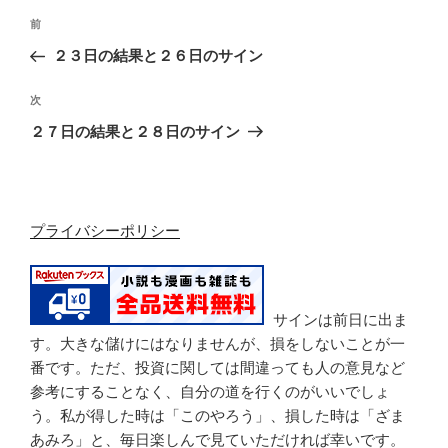
投
過
前
稿
去
２３日の結果と２６日のサイン
ナ
の
ビ
投
次
次
稿
ゲ
の
２７日の結果と２８日のサイン
投
ー
稿
シ
ョ
プライバシーポリシー
ン
サインは前日に出ま
す。大きな儲けにはなりませんが、損をしないことが一
番です。ただ、投資に関しては間違っても人の意見など
参考にすることなく、自分の道を行くのがいいでしょ
う。私が得した時は「このやろう」、損した時は「ざま
あみろ」と、毎日楽しんで見ていただければ幸いです。