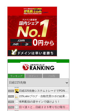
日経225先物・夜間寄り引けシステムトレード研究所
8位
ぶつぶつ--河内屋の相場独り言--ぶつぶつ
9位
ランキング
ポイント
ブロ画
自由を夢みてリスクをとる
10位
日経225先物で資産を構築し、幸せを実現するMarkのブログ
11位
日経225先物システムトレードでPONPON！
12位
225Laboブログ・自動売買ロボの結果を発信
13位
有料配信の逆サインで儲けよう！
14位
日々淡々と…日経２２５寄り引け取引の記録
15位