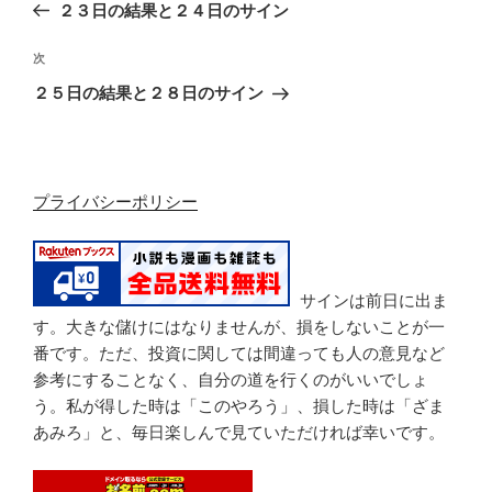
去
２３日の結果と２４日のサイン
ナ
の
ビ
投
次
次
稿
ゲ
の
２５日の結果と２８日のサイン
投
ー
稿
シ
ョ
プライバシーポリシー
ン
サインは前日に出ま
す。大きな儲けにはなりませんが、損をしないことが一
番です。ただ、投資に関しては間違っても人の意見など
参考にすることなく、自分の道を行くのがいいでしょ
う。私が得した時は「このやろう」、損した時は「ざま
あみろ」と、毎日楽しんで見ていただければ幸いです。