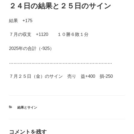
稿
２４日の結果と２５日のサイン
日:
結果 +175
７月の収支 +1120 １０勝６敗１分
2025年の合計（-925）
……………………………………………………………
７月２５日（金）のサイン 売り 益+400 損-250
カ
結果とサイン
テ
ゴ
リ
ー
コメントを残す