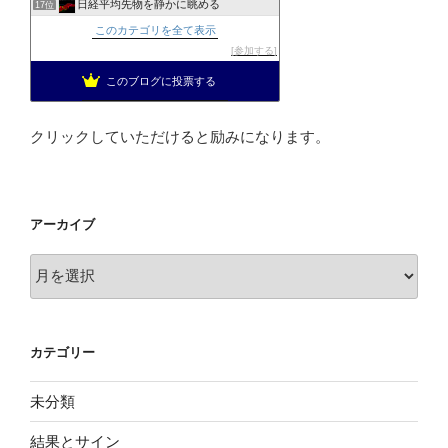
日経平均先物を静かに眺める
17位
ショートスイングエボリューション
18位
このカテゴリを全て表示
上場企業取締役の日経225先物トレード
19位
参加する
投資を楽しむブログ
20位
このブログに投票する
日経225 スイングポジション
21位
クリックしていただけると励みになります。
アーカイブ
ア
ー
カ
イ
カテゴリー
ブ
未分類
結果とサイン