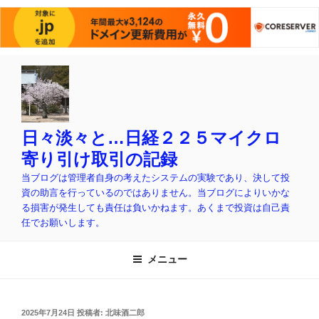
コ
ン
テ
ン
ツ
日々淡々と…日経２２５マイクロ
へ
寄り引け取引の記録
ス
当ブログは管理者自身の考えたシステムの実験であり、決して投
キ
資の助言を行っているのではありません。当ブログによりいかな
ッ
る損害が発生しても責任は負いかねます。あくまで投資は自己責
プ
任でお願いします。
メニュー
投
2025年7月24日
投稿者:
北味酒二郎