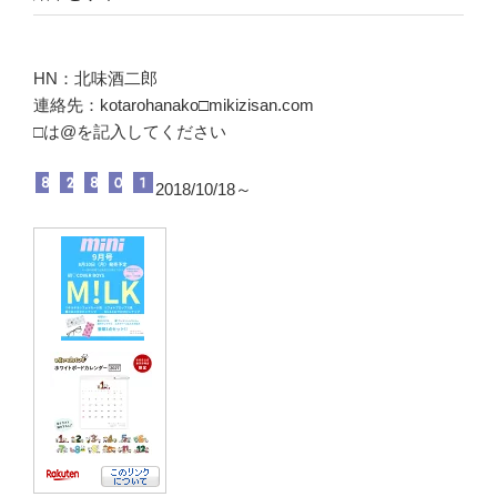
HN：北味酒二郎
連絡先：kotarohanako□mikizisan.com
□は@を記入してください
2018/10/18～