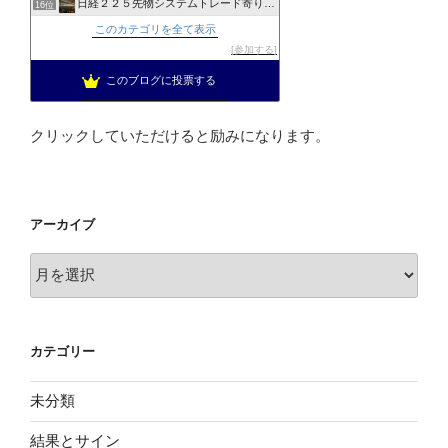
日経２２５先物システムトレード寄り引けブログ
16位
日経平均先物を静かに眺める
17位
このカテゴリを全て表示
ショートスイングエボリューション
18位
参加する
上場企業取締役の日経225先物トレード
19位
このブログに投票する
投資を楽しむブログ
20位
クリックしていただけると励みになります。
アーカイブ
ア
ー
カ
イ
カテゴリー
ブ
未分類
結果とサイン