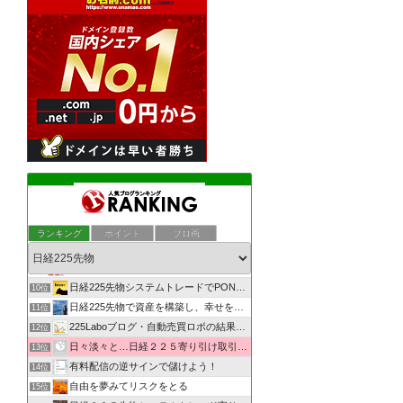
日経225先物トレード倶楽部
6位
日経225先物・日中寄り引けシステムトレード研究所
7位
ランキング
ポイント
ブロ画
日経225先物・夜間寄り引けシステムトレード研究所
8位
ぶつぶつ--河内屋の相場独り言--ぶつぶつ
9位
日経225先物システムトレードでPONPON！
10位
日経225先物で資産を構築し、幸せを実現するMarkのブログ
11位
225Laboブログ・自動売買ロボの結果を発信
12位
日々淡々と…日経２２５寄り引け取引の記録
13位
有料配信の逆サインで儲けよう！
14位
自由を夢みてリスクをとる
15位