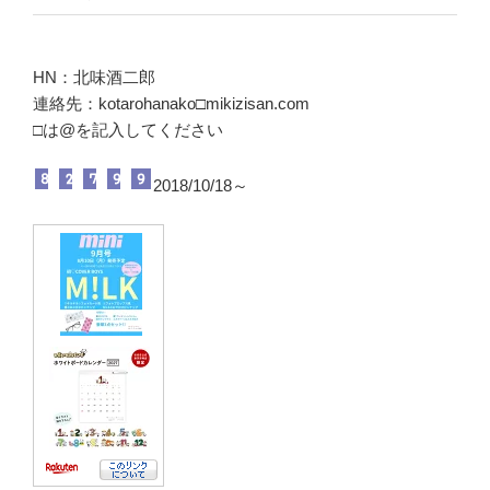
HN：北味酒二郎
連絡先：kotarohanako□mikizisan.com
□は@を記入してください
2018/10/18～