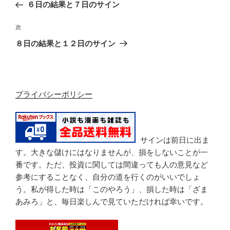
去
６日の結果と７日のサイン
ナ
の
ビ
投
次
次
稿
ゲ
の
８日の結果と１２日のサイン
投
ー
稿
シ
ョ
プライバシーポリシー
ン
サインは前日に出ま
す。大きな儲けにはなりませんが、損をしないことが一
番です。ただ、投資に関しては間違っても人の意見など
参考にすることなく、自分の道を行くのがいいでしょ
う。私が得した時は「このやろう」、損した時は「ざま
あみろ」と、毎日楽しんで見ていただければ幸いです。