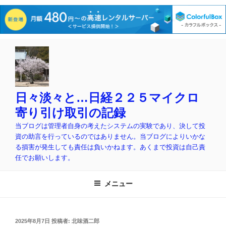
コ
ン
テ
ン
ツ
日々淡々と…日経２２５マイクロ
へ
寄り引け取引の記録
ス
当ブログは管理者自身の考えたシステムの実験であり、決して投
キ
資の助言を行っているのではありません。当ブログによりいかな
ッ
る損害が発生しても責任は負いかねます。あくまで投資は自己責
プ
任でお願いします。
メニュー
投
2025年8月7日
投稿者:
北味酒二郎